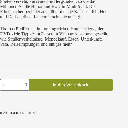
Straßenverkehr, kurvenreiche Bergstraßen, sowie die
Millionen-Städte Hanoi und Ho-Chi-Minh-Stadt. Der
Filmemacher berichtet auch über die alte Kaiserstadt in Hue
und Da Lat, die auf einem Hochplateau liegt.
Thomas Pfeiffer hat im umfangreichen Bonusmaterial der
DVD viele Tipps zum Reisen in Vietnam zusammengestellt,
wie Straßenverhältnisse, Mopedkauf, Essen, Unterkünfte,
Visa, Reiseimpfungen und einiges mehr.
Reisefilm:
In den Warenkorb
Vietnam
Per
Moped,
Blu-
ray
Menge
KATEGORIE:
FILM