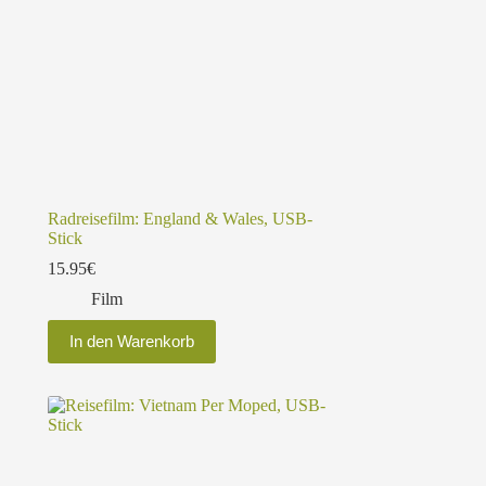
Radreisefilm: England & Wales, USB-
Stick
15.95
€
Film
In den Warenkorb