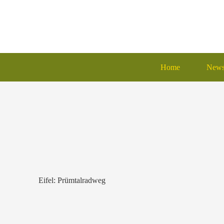
Home
New
Eifel: Prümtalradweg